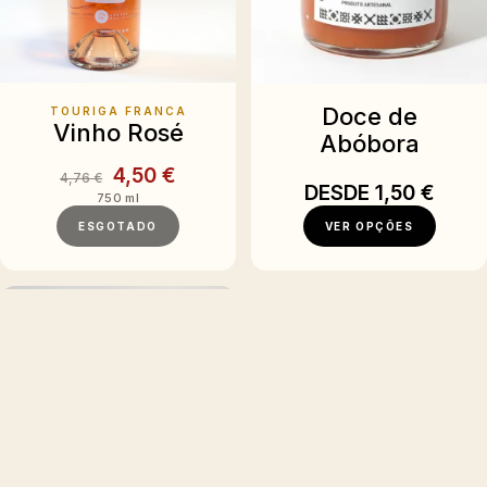
Doce de
TOURIGA FRANCA
Vinho Rosé
Abóbora
4,50 €
4,76 €
DESDE
1,50 €
750 ml
ESGOTADO
VER OPÇÕES
NOVIDADE
Geleia de Vinho