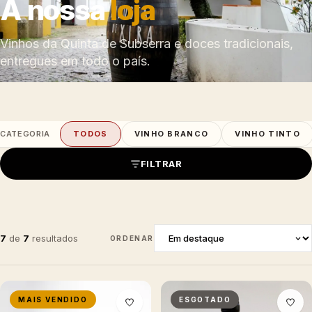
A nossa
loja
Vinhos da Quinta de Subserra e doces tradicionais,
entregues em todo o país.
CATEGORIA
TODOS
VINHO BRANCO
VINHO TINTO
FILTRAR
7
de
7
resultados
ORDENAR
MAIS VENDIDO
ESGOTADO